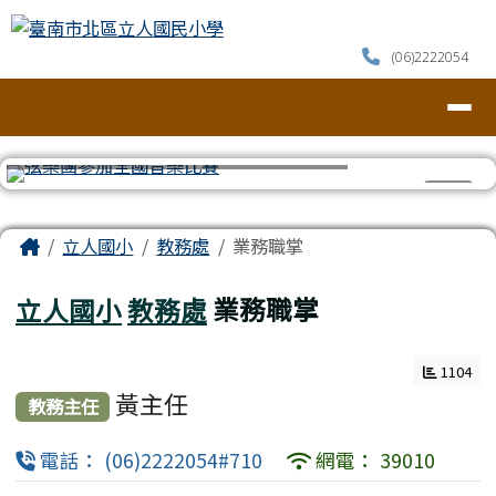
臺南市北區立人國民小學
跳至主內容區
(06)2222054
導覽列
⏸
頁尾區域
主內容區域
Home
立人國小
教務處
業務職掌
立人國小
教務處
業務職掌
1104
黃主任
教務主任
電話： (06)2222054#710
網電： 39010