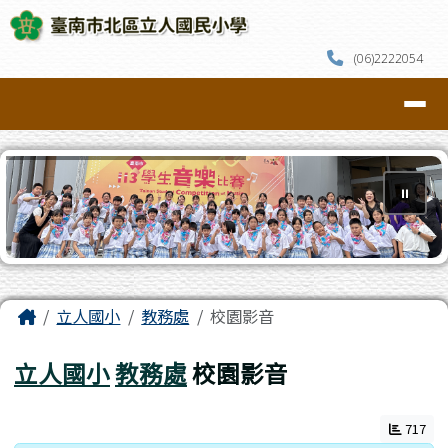
臺南市北區立人國民小學
跳至主內容區
(06)2222054
導覽列
⏸
頁尾區域
主內容區域
Home
立人國小
教務處
校園影音
立人國小
教務處
校園影音
717