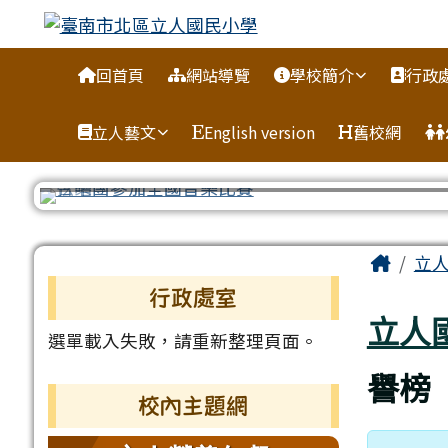
臺南市北區立人國民小學
跳至主內容區
導覽列
回首頁
網站導覽
學校簡介
行政
立人藝文
English version
舊校網
頁尾區域
主內
Home
立
左邊區域內容
行政處室
立人
選單載入失敗，請重新整理頁面。
譽榜
校內主題網