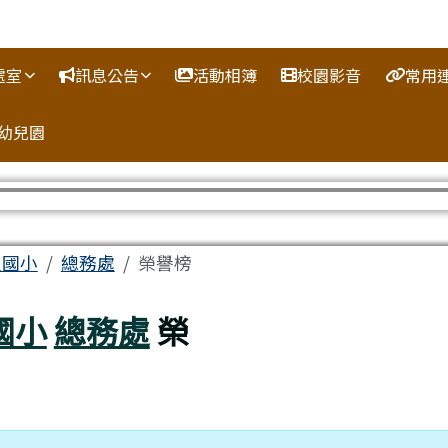
處室
訊息公告
活動相簿
校園影音
常用
幼兒園
容區域
人國小
總務處
榮譽榜
國小
總務處
榮