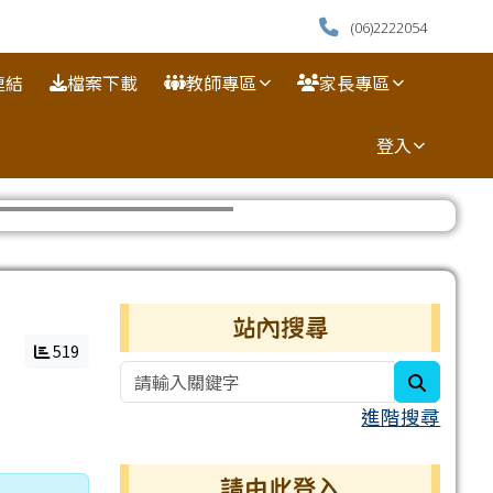
(06)2222054
連結
檔案下載
教師專區
家長專區
登入
⏸
右邊區域內容
站內搜尋
519
search
進階搜尋
請由此登入