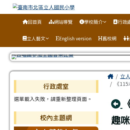
臺南市北區立人國民小學
跳至主內容區
導覽列
回首頁
網站導覽
學校簡介
行政
立人藝文
English version
舊校網
頁尾區域
主內
Home
立
左邊區域內容
《11
行政處室
選單載入失敗，請重新整理頁面。
趣咪
校內主題網