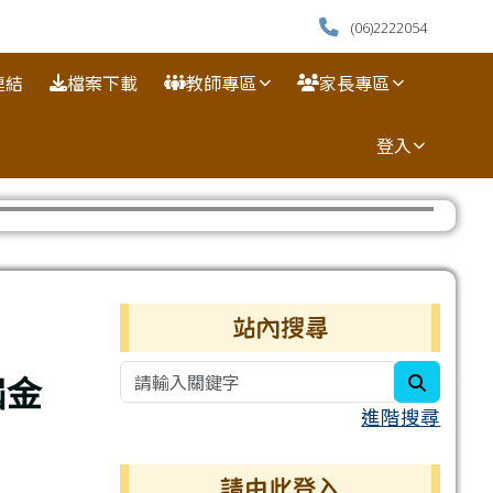
(06)2222054
連結
檔案下載
教師專區
家長專區
登入
⏸
右邊區域內容
站內搜尋
屆金
search
進階搜尋
請由此登入