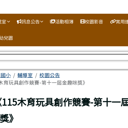
處室
訊息公告
活動相簿
校園影音
常用
幼兒園
容區域
人國小
輔導室
校園公告
5木育玩具創作競賽-第十一屆金趣咪獎》
回上頁
《115木育玩具創作競賽-第十一
獎》