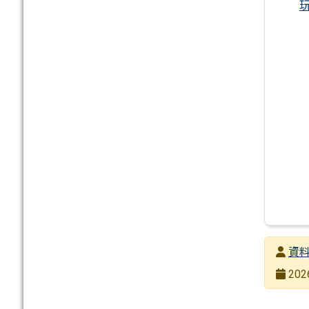
發布者
資
發布日
202
瀏覽次