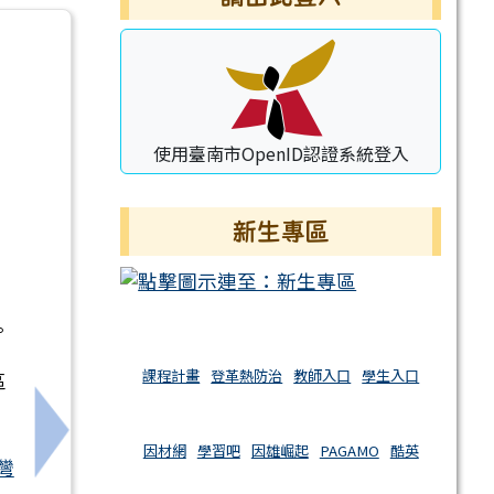
使用臺南市OpenID認證系統登入
新生專區
。
課程計畫
登革熱防治
教師入口
學生入口
區
比賽、孝道故事徵文比賽、Ü好攝影徵件比賽及IUHOW
下一筆：新進小學2026年啦啦隊暑期育樂營
因材網
學習吧
因雄崛起
PAGAMO
酷英
灣