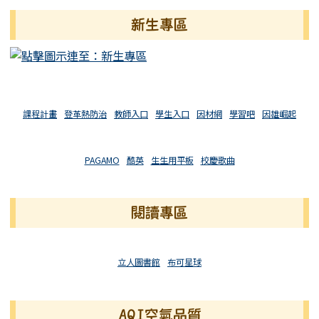
新生專區
課程計畫
登革熱防治
教師入口
學生入口
因材網
學習吧
因雄崛起
PAGAMO
酷英
生生用平板
校慶歌曲
閱讀專區
立人圖書館
布可星球
AQI空氣品質