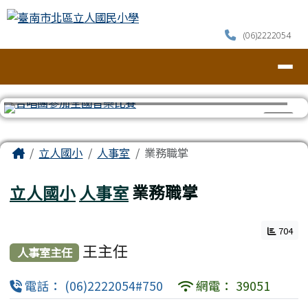
臺南市北區立人國民小學
跳至主內容區
(06)2222054
導覽列
⏸
頁尾區域
主內容區域
Home
立人國小
人事室
業務職掌
立人國小
人事室
業務職掌
704
王主任
人事室主任
電話： (06)2222054#750
網電： 39051