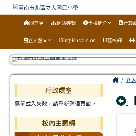
臺南市北區立人國民小學
跳至主內容區
導覽列
回首頁
網站導覽
學校簡介
行政
立人藝文
English version
舊校網
頁尾區域
主內
Home
立
左邊區域內容
行政處室
選單載入失敗，請重新整理頁面。
校內主題網
《