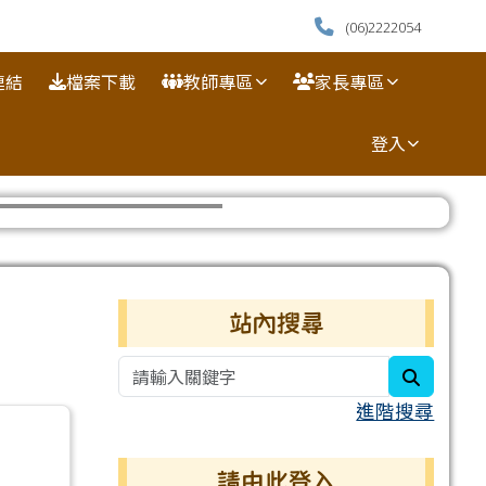
(06)2222054
連結
檔案下載
教師專區
家長專區
登入
⏸
法
右邊區域內容
站內搜尋
search
進階搜尋
請由此登入