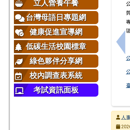
立人營養午餐
台灣母語日專題網
健康促進宣導網
低碳生活校園標章
上
綠色夥伴分享網
校內調查表系統
考試資訊面板
發布者
人
發布日
202