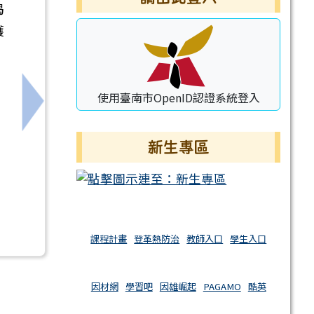
揭
護
使用臺南市OpenID認證系統登入
下一筆：115年度職場霸凌防治宣導
新生專區
課程計畫
登革熱防治
教師入口
學生入口
因材網
學習吧
因雄崛起
PAGAMO
酷英