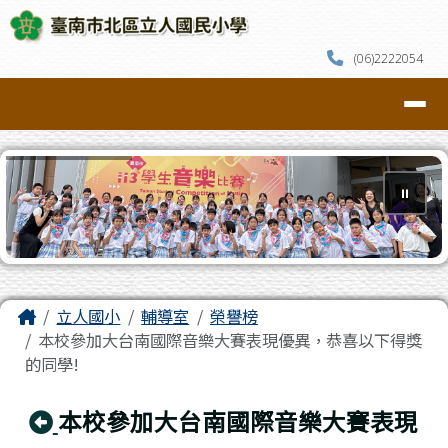
臺南市北區立人國民小學
跳至主內容區
(06)2222054
導覽列
⏸
頁尾區域
主內容區域
Home
立人國小
輔導室
榮譽榜
本校參加大台南國際音樂大賽表現優異，恭喜以下得獎
的同學!
回上頁
本校參加大台南國際音樂大賽表現