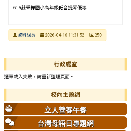
616莊秉樺國小高年級低音提琴優等
發布者
資料組長
250
2026-04-16 11:31:52
發布日期
瀏覽次數
左邊區域內容
行政處室
選單載入失敗，請重新整理頁面。
校內主題網
立人營養午餐
台灣母語日專題網