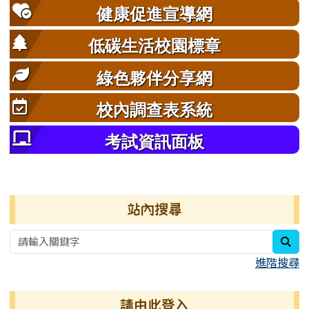
健康促進宣導網
低碳生活校園標章
綠色夥伴分享網
校內調查表系統
考試資訊面板
右邊區域內容
站內搜尋
sea
進階搜尋
請由此登入