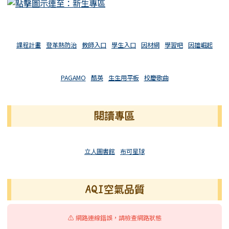
課程計畫
登革熱防治
教師入口
學生入口
因材網
學習吧
因雄崛起
PAGAMO
酷英
生生用平板
校慶歌曲
閱讀專區
立人圖書館
布可星球
AQI空氣品質
⚠️ 網路連線錯誤，請檢查網路狀態