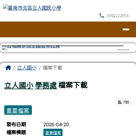
臺南市北區立人國民小學
跳至主內容區
(06)2222054
導覽列
⏸
頁尾區域
主內容區域
Home
立人國小
檔案下載
立人國小
學務處
檔案下載
785
重要檔案
檔案列表
發布日期
2026-04-20
檔案標題
重要檔案