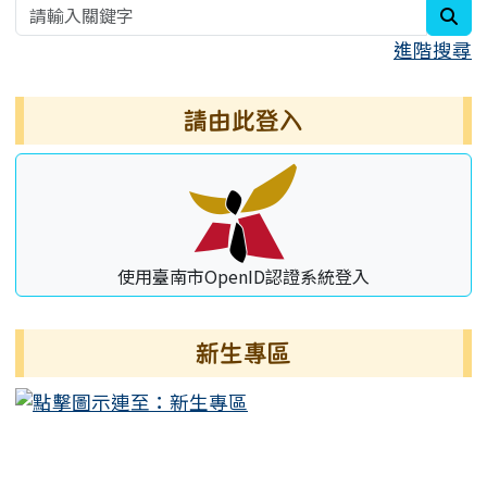
sea
進階搜尋
請由此登入
使用臺南市OpenID認證系統登入
新生專區