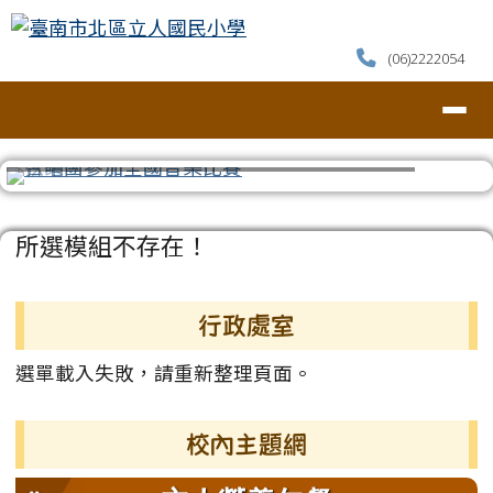
臺南市北區立人國民小學
跳至主內容區
(06)2222054
導覽列
⏸
頁尾區域
主內容區域
所選模組不存在！
左邊區域內容
行政處室
選單載入失敗，請重新整理頁面。
校內主題網