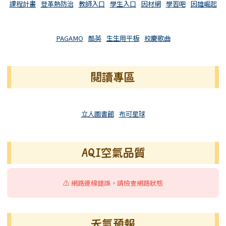
課程計畫
登革熱防治
教師入口
學生入口
因材網
學習吧
因雄崛起
PAGAMO
酷英
生生用平板
校慶歌曲
閱讀專區
立人圖書館
布可星球
AQI空氣品質
⚠️ 網路連線錯誤，請檢查網路狀態
天氣預報