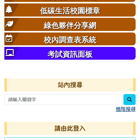
低碳生活校園標章
綠色夥伴分享網
校內調查表系統
考試資訊面板
右邊區域內容
站內搜尋
sea
進階搜尋
請由此登入