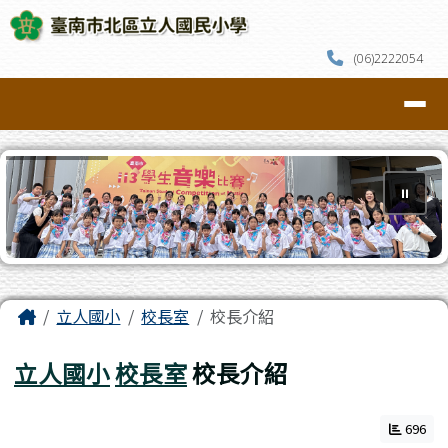
臺南市北區立人國民小學
跳至主內容區
(06)2222054
導覽列
⏸
頁尾區域
主內容區域
Home
立人國小
校長室
校長介紹
立人國小
校長室
校長介紹
696