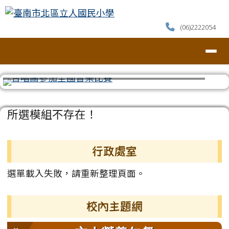
臺南市北區立人國民小學
跳至主內容區
(06)2222054
導覽列
⏸
頁尾區域
主內容區域
所選模組不存在！
左邊區域內容
行政處室
選單載入失敗，請重新整理頁面。
校內主題網