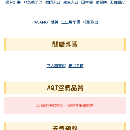
課程計畫
登革熱防治
教師入口
學生入口
因材網
學習吧
因雄崛起
PAGAMO
酷英
生生用平板
校慶歌曲
閱讀專區
立人圖書館
布可星球
AQI空氣品質
⚠️ 網路連線錯誤，請檢查網路狀態
天氣預報