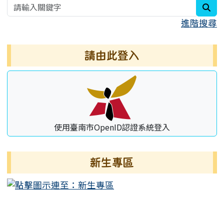
sea
進階搜尋
請由此登入
使用臺南市OpenID認證系統登入
新生專區