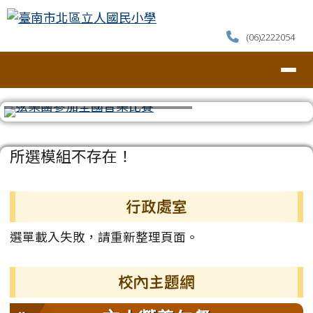
臺南市北區立人國民小學
跳至主內容區
(06)2222054
導覽列
⏸
頁尾區域
主內容區域
所選模組不存在！
左邊區域內容
行政處室
選單載入失敗，請重新整理頁面。
校內主題網