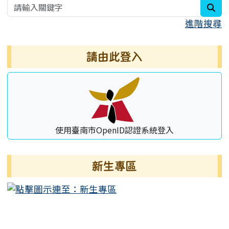
sea
進階搜尋
請由此登入
使用臺南市OpenID認證系統登入
新生專區