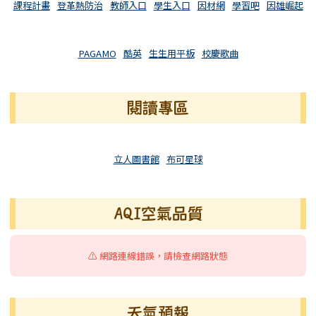
課程計畫
登革熱防治
教師入口
學生入口
因材網
學習吧
因雄崛起
PAGAMO
酷英
生生用平板
校慶歌曲
閱讀專區
立人圖書館
布可星球
AQI空氣品質
⚠️ 網路連線錯誤，請檢查網路狀態
天氣預報