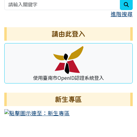
sea
進階搜尋
請由此登入
使用臺南市OpenID認證系統登入
新生專區