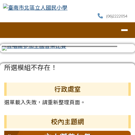
臺南市北區立人國民小學
跳至主內容區
(06)2222054
導覽列
⏸
頁尾區域
主內容區域
所選模組不存在！
左邊區域內容
行政處室
選單載入失敗，請重新整理頁面。
校內主題網