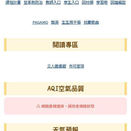
課程計畫
登革熱防治
教師入口
學生入口
因材網
學習吧
因雄崛起
PAGAMO
酷英
生生用平板
校慶歌曲
閱讀專區
立人圖書館
布可星球
AQI空氣品質
⚠️ 網路連線錯誤，請檢查網路狀態
天氣預報